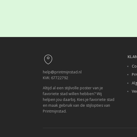
Footer
KLA
Co
help@printmijnstad.nl
Pri
KVK: 67722792
Al
Altijd al een stijlvolle poster van je
Ve
favoriete stad willen hebben? Wij
helpen jou daarbij. Kies je favoriete stad
en maak gebruik van de stijlopties van
Printmijnstad.