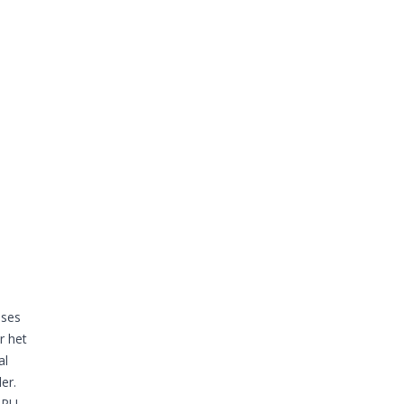
ases
r het
al
er.
TPU