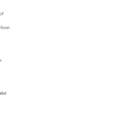
of
efoon
r
llet