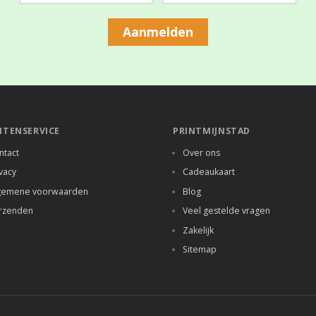
Aanmelden
NTENSERVICE
PRINTMIJNSTAD
ntact
Over ons
vacy
Cadeaukaart
gemene voorwaarden
Blog
rzenden
Veel gestelde vragen
Zakelijk
Sitemap