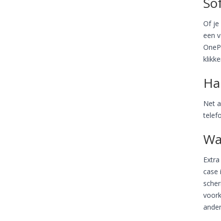
Sof
Of je
een v
OnePl
klikk
Ha
Net a
telef
Wa
Extra
case 
scher
voork
ander