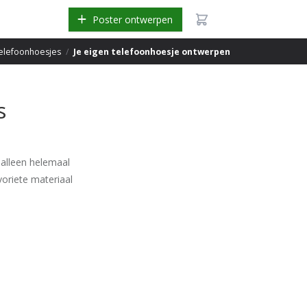
Poster ontwerpen
elefoonhoesjes
/
Je eigen telefoonhoesje ontwerpen
s
 alleen helemaal
voriete materiaal