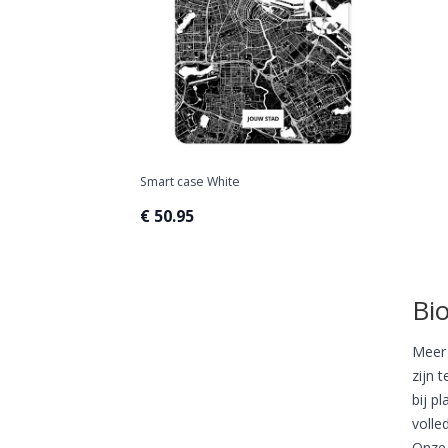
Smart case White
€ 50.95
Bi
Meer 
zijn 
bij p
volle
Onze 