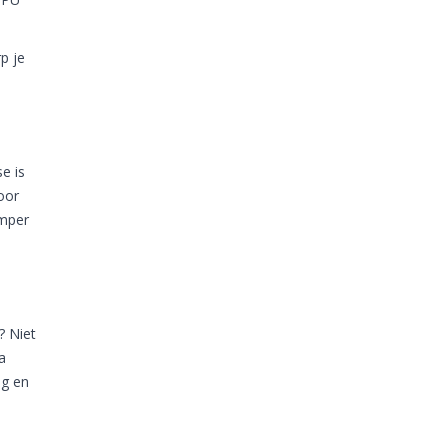
p je
e is
oor
umper
? Niet
a
ig en