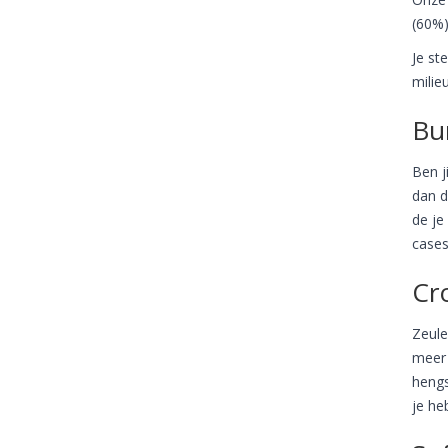
(60%)
Je st
milie
Bu
Ben j
dan d
de je
cases
Cr
Zeule
meer 
hengs
je heb