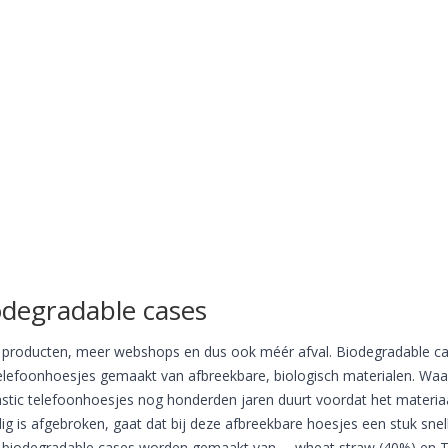
odegradable cases
producten, meer webshops en dus ook méér afval. Biodegradable c
telefoonhoesjes gemaakt van afbreekbare, biologisch materialen. Waa
lastic telefoonhoesjes nog honderden jaren duurt voordat het materia
dig is afgebroken, gaat dat bij deze afbreekbare hoesjes een stuk snell
biodegradable cases worden gemaakt van … wheat straw (40%) en 