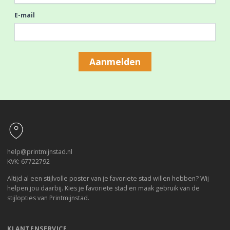
E-mail
Aanmelden
Footer
help@printmijnstad.nl
KVK: 67722792
Altijd al een stijlvolle poster van je favoriete stad willen hebben? Wij
helpen jou daarbij. Kies je favoriete stad en maak gebruik van de
stijlopties van Printmijnstad.
KLANTENSERVICE