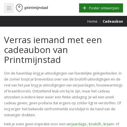
Open main menu
Poster ontwerpen
Home
/
Cadeaubon
Verras iemand met een
cadeaubon van
Printmijnstad
Om de haverklap krijg je uitnodigingen van feestelijke gelegenheden. In
de zomer loopt je brievenbus over van de bruiloft-uitnodigingen en de
rest van het jaar krijg je uitnodigingen van verjaardagen, housewarmings
of kraamborrels. Ontzettend leuk om bij te zijn, maar het cadeau
uitzoeken is iedere keer weer een flinke uitdaging. Je wil een uniek
cadeau geven, geen prullaria dat ergens op zolder ligt te verstoffen. Of
nog erger: het bekende verfrommelde eurobiljet in de hand van de
ontvanger drukken.
Heb je even geen inspiratie voor een
verjaardags-
,
bruiloft-
,
kraam-
of