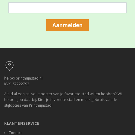
Aanmelden
Footer
help@printmijnstad.nl
KVK: 67722792
Altijd al een stijlvolle poster van je favoriete stad willen hebben? Wij
helpen jou daarbij. Kies je favoriete stad en maak gebruik van de
stijlopties van Printmijnstad.
KLANTENSERVICE
Contact