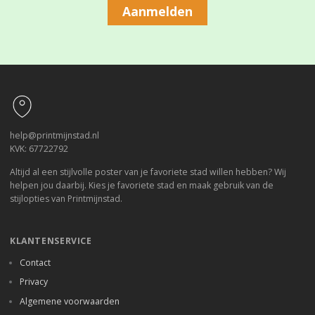
Aanmelden
Footer
help@printmijnstad.nl
KVK: 67722792
Altijd al een stijlvolle poster van je favoriete stad willen hebben? Wij
helpen jou daarbij. Kies je favoriete stad en maak gebruik van de
stijlopties van Printmijnstad.
KLANTENSERVICE
Contact
Privacy
Algemene voorwaarden