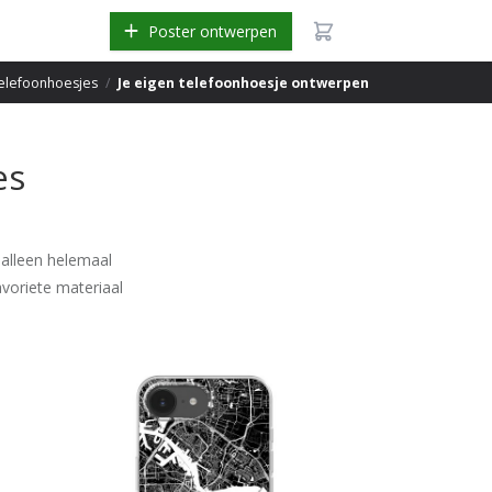
Poster ontwerpen
elefoonhoesjes
/
Je eigen telefoonhoesje ontwerpen
es
 alleen helemaal
voriete materiaal