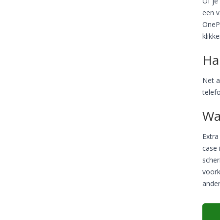
Of je
een v
OnePl
klikk
Ha
Net a
telef
Wa
Extra
case 
scher
voork
ander