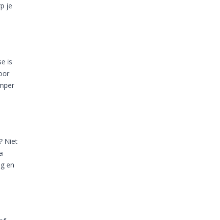
p je
e is
oor
umper
? Niet
a
ig en