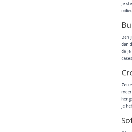
Je st
milie
Bu
Ben j
dan d
de je
cases
Cr
Zeule
meer 
hengs
je heb
Sof