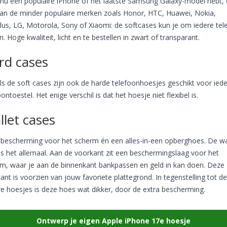
 nu een populaire iPhone of het laatste Samsung Galaxy-model hebt, 
an de minder populaire merken zoals Honor, HTC, Huawei, Nokia,
us, LG, Motorola, Sony of Xiaomi: de softcases kun je om iedere tel
en. Hoge kwaliteit, licht en te bestellen in zwart of transparant.
rd cases
ls de soft cases zijn ook de harde telefoonhoesjes geschikt voor iede
oontoestel. Het enige verschil is dat het hoesje niet flexibel is.
llet cases
 bescherming voor het scherm én een alles-in-een opberghoes. De wa
is het allemaal. Aan de voorkant zit een beschermingslaag voor het
m, waar je aan de binnenkant bankpassen en geld in kan doen. Deze
ant is voorzien van jouw favoriete plattegrond. In tegenstelling tot de
e hoesjes is deze hoes wat dikker, door de extra bescherming.
Ontwerp je eigen Apple iPhone 17e hoesje