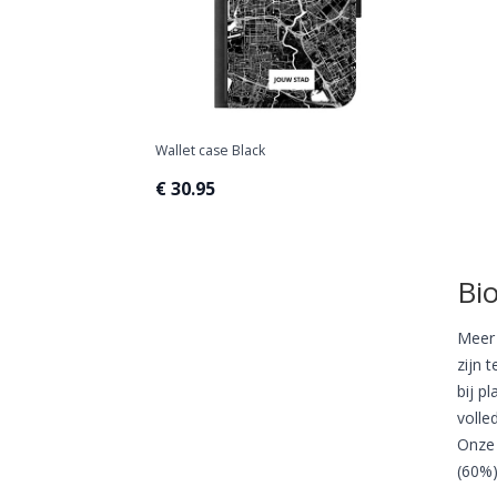
Wallet case Black
€ 30.95
Bi
Meer 
zijn 
bij p
volle
Onze 
(60%)