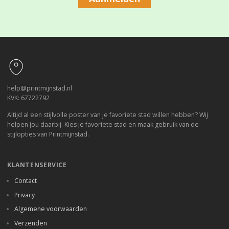
Footer
help@printmijnstad.nl
KVK: 67722792
Altijd al een stijlvolle poster van je favoriete stad willen hebben? Wij
helpen jou daarbij. Kies je favoriete stad en maak gebruik van de
stijlopties van Printmijnstad.
KLANTENSERVICE
Contact
Privacy
Algemene voorwaarden
Verzenden