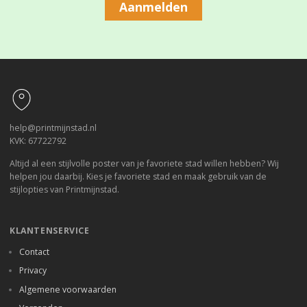
Aanmelden
Footer
help@printmijnstad.nl
KVK: 67722792
Altijd al een stijlvolle poster van je favoriete stad willen hebben? Wij
helpen jou daarbij. Kies je favoriete stad en maak gebruik van de
stijlopties van Printmijnstad.
KLANTENSERVICE
Contact
Privacy
Algemene voorwaarden