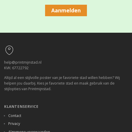
Aanmelden
Footer
help@printmijnstad.nl
KVK: 67722792
Altijd al een stijlvolle poster van je favoriete stad willen hebben? Wij
helpen jou daarbij. Kies je favoriete stad en maak gebruik van de
stijlopties van Printmijnstad.
KLANTENSERVICE
Contact
Privacy
Algemene voorwaarden