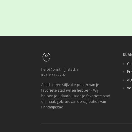
Footer
KLA
Co
help@printmijnstad.nl
Pri
KVK: 67722792
Al
Altijd al een stijlvolle poster van je
Ve
favoriete stad willen hebben? Wij
helpen jou daarbij. Kies je favoriete stad
en maak gebruik van de stijlopties van
Printmijnstad.