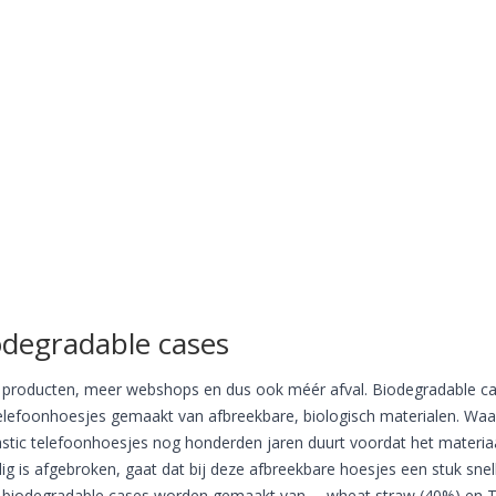
odegradable cases
producten, meer webshops en dus ook méér afval. Biodegradable c
telefoonhoesjes gemaakt van afbreekbare, biologisch materialen. Waa
lastic telefoonhoesjes nog honderden jaren duurt voordat het materia
dig is afgebroken, gaat dat bij deze afbreekbare hoesjes een stuk snell
biodegradable cases worden gemaakt van … wheat straw (40%) en 