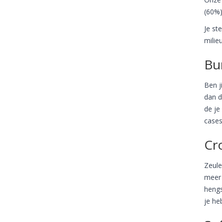
(60%)
Je st
milie
Bu
Ben j
dan d
de je
cases
Cr
Zeule
meer 
hengs
je heb