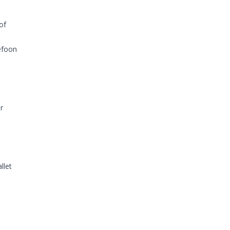
of
efoon
r
llet