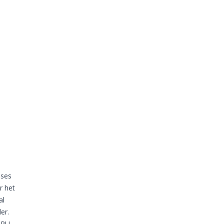
ases
r het
al
er.
TPU