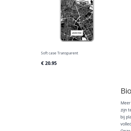
Soft case Transparent
€ 20.95
Bi
Meer 
zijn 
bij p
volle
Onze 