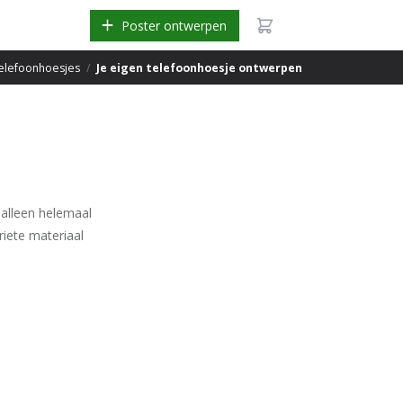
Poster ontwerpen
elefoonhoesjes
/
Je eigen telefoonhoesje ontwerpen
 alleen helemaal
riete materiaal