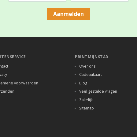
Aanmelden
NTENSERVICE
PRINTMIJNSTAD
ntact
Over ons
vacy
Cadeaukaart
gemene voorwaarden
Blog
rzenden
Veel gestelde vragen
Zakelijk
Sitemap