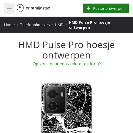
Open main menu
Poster ontwerpen
HMD Pulse Pro hoesje
Home
/
Telefoonhoesjes
/
HMD
/
ontwerpen
HMD Pulse Pro hoesje
ontwerpen
Op zoek naar een andere telefoon?
+
−