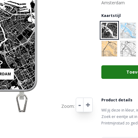
Kaartstijl
Choose a color
Toev
ERDAM
Leaflet
Product details
-
+
Zoom:
Wil jij deze in kleur,
Zoek er eentje uit in
Printmijnstad zo ged