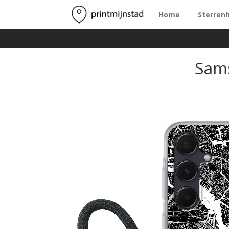
Home
Sterren
Sams
+
−