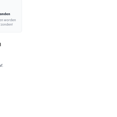
zonden
ten worden
erzonden!
n
f.