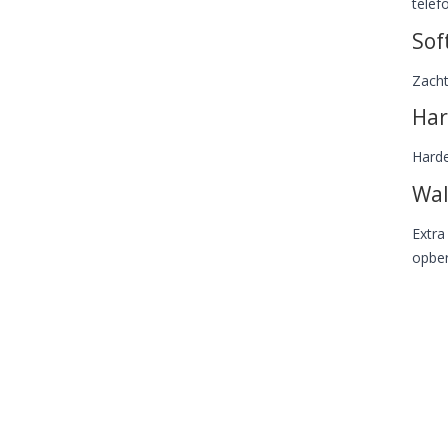
telef
Sof
Zacht
Har
Harde
Wal
Extra
opber