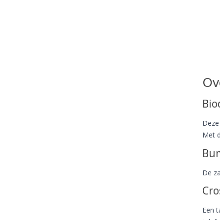
Ov
Bio
Deze 
Met d
Bum
De za
Cro
Een t