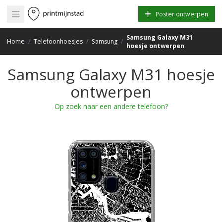
Open main menu
Poster ontwerpen
Samsung Galaxy M31
Home
/
Telefoonhoesjes
/
Samsung
/
hoesje ontwerpen
Samsung Galaxy M31 hoesje
ontwerpen
Op zoek naar een andere telefoon?
+
−