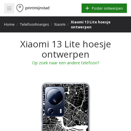
Open main menu
Poster ontwerpen
Xiaomi 13 Lite hoesje
Home
/
Telefoonhoesjes
/
Xiaomi
/
ontwerpen
Xiaomi 13 Lite hoesje
ontwerpen
Op zoek naar een andere telefoon?
+
−