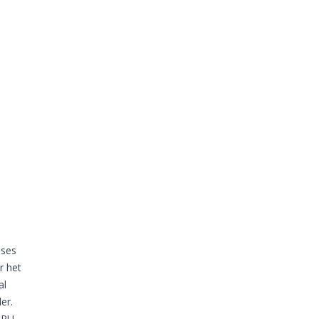
ases
r het
al
er.
TPU