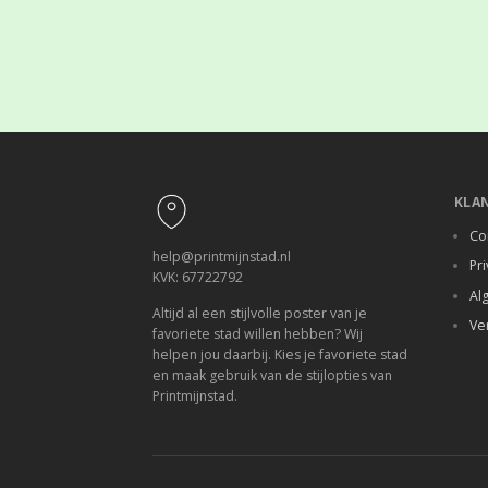
Footer
KLA
Co
help@printmijnstad.nl
Pri
KVK: 67722792
Al
Altijd al een stijlvolle poster van je
Ve
favoriete stad willen hebben? Wij
helpen jou daarbij. Kies je favoriete stad
en maak gebruik van de stijlopties van
Printmijnstad.