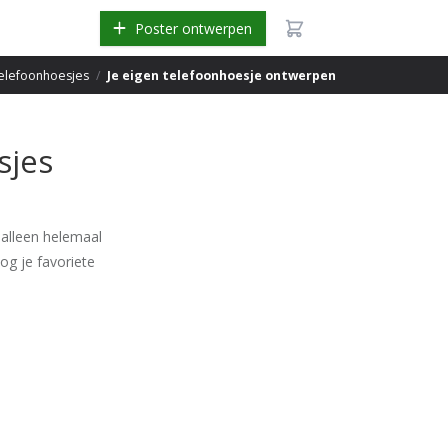
Poster ontwerpen
elefoonhoesjes
/
Je eigen telefoonhoesje ontwerpen
sjes
 alleen helemaal
og je favoriete