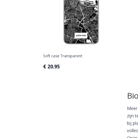
Soft case Transparent
€ 20.95
Bi
Meer 
zijn 
bij p
volle
Onze 