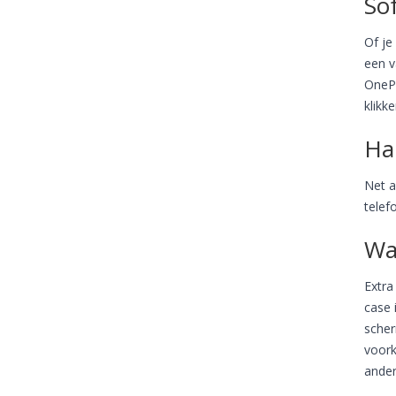
Sof
Of je
een v
OnePl
klikk
Ha
Net a
telef
Wa
Extra
case 
scher
voork
ander