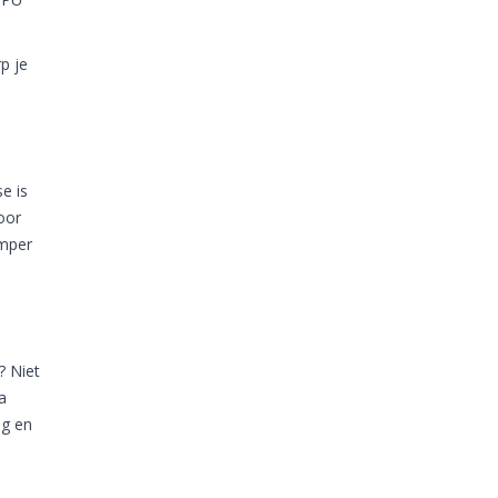
p je
e is
oor
umper
? Niet
a
ig en