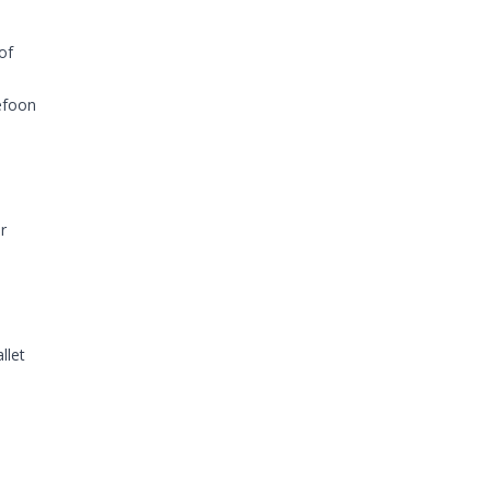
of
efoon
r
llet