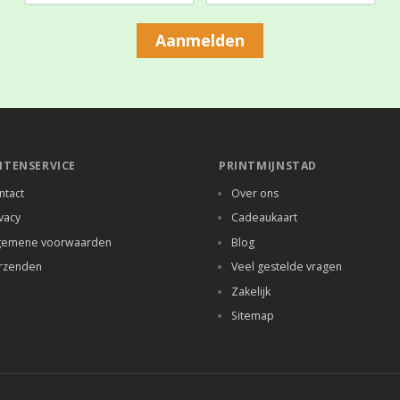
Aanmelden
NTENSERVICE
PRINTMIJNSTAD
ntact
Over ons
vacy
Cadeaukaart
gemene voorwaarden
Blog
rzenden
Veel gestelde vragen
Zakelijk
Sitemap