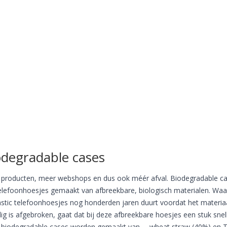
odegradable cases
producten, meer webshops en dus ook méér afval. Biodegradable c
telefoonhoesjes gemaakt van afbreekbare, biologisch materialen. Waa
lastic telefoonhoesjes nog honderden jaren duurt voordat het materia
dig is afgebroken, gaat dat bij deze afbreekbare hoesjes een stuk snell
biodegradable cases worden gemaakt van … wheat straw (40%) en 