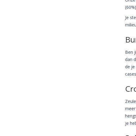
(60%)
Je st
milie
Bu
Ben j
dan d
de je
cases
Cr
Zeule
meer 
hengs
je heb