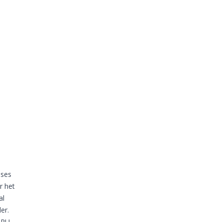
ases
r het
al
er.
TPU