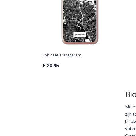
Soft case Transparent
€ 20.95
Bi
Meer 
zijn 
bij p
volle
Onze 