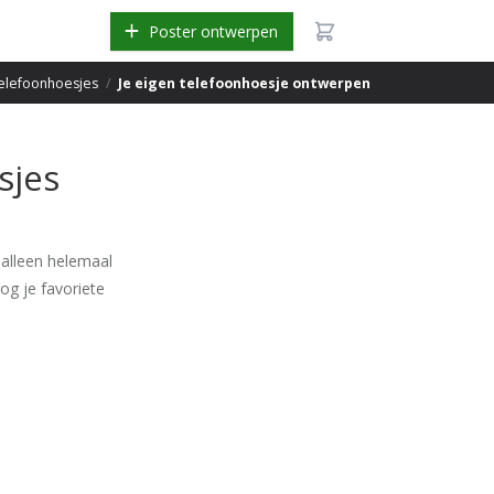
Poster ontwerpen
elefoonhoesjes
/
Je eigen telefoonhoesje ontwerpen
sjes
 alleen helemaal
og je favoriete