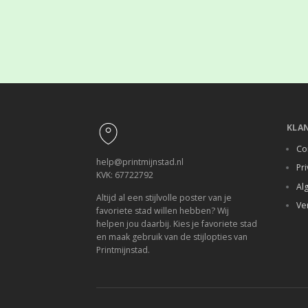
Footer
KLA
Co
help@printmijnstad.nl
Pri
KVK: 67722792
Al
Altijd al een stijlvolle poster van je
Ve
favoriete stad willen hebben? Wij
helpen jou daarbij. Kies je favoriete stad
en maak gebruik van de stijlopties van
Printmijnstad.