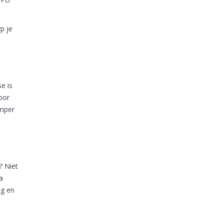
p je
e is
oor
umper
? Niet
a
ig en