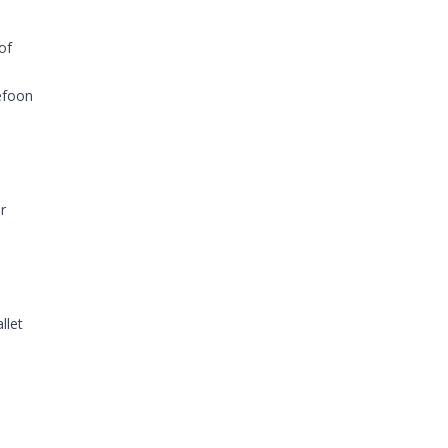
of
efoon
r
llet