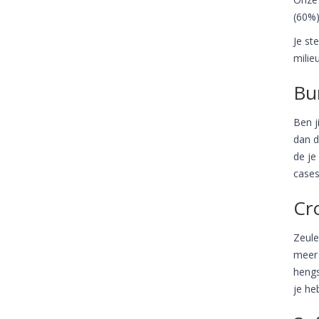
(60%)
Je st
milie
Bu
Ben j
dan d
de je
cases
Cr
Zeule
meer 
hengs
je heb