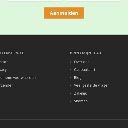
Aanmelden
NTENSERVICE
PRINTMIJNSTAD
ntact
Over ons
vacy
Cadeaukaart
gemene voorwaarden
Blog
rzenden
Veel gestelde vragen
Zakelijk
Sitemap