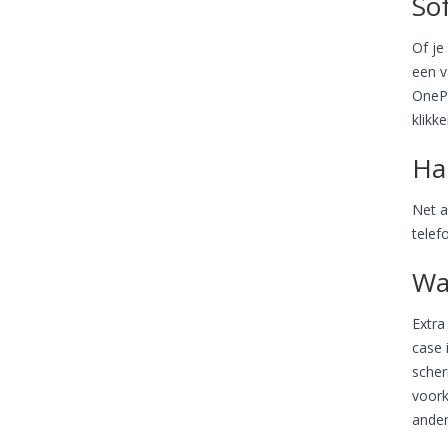
Sof
Of je
een v
OnePl
klikk
Ha
Net a
telef
Wa
Extra
case 
scher
voork
ander