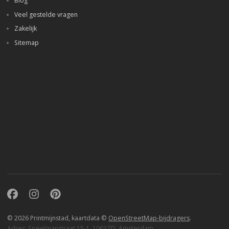
Blog
Veel gestelde vragen
Zakelijk
Sitemap
Facebook
Instagram
Pinterest
© 2026 Printmijnstad, kaartdata ©
OpenStreetMap-bijdragers
.
Adres: Speelmanstraat 15-1, 1063ZD, Amsterdam