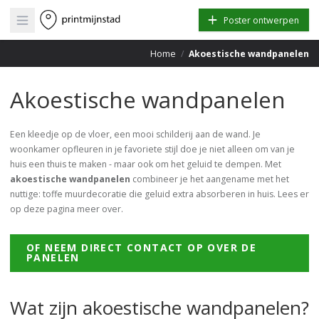
Open main menu
Poster ontwerpen
Home
/
Akoestische wandpanelen
Akoestische wandpanelen
Een kleedje op de vloer, een mooi schilderij aan de wand. Je
woonkamer opfleuren in je favoriete stijl doe je niet alleen om van je
huis een thuis te maken - maar ook om het geluid te dempen. Met
akoestische wandpanelen
combineer je het aangename met het
nuttige: toffe muurdecoratie die geluid extra absorberen in huis. Lees er
op deze pagina meer over.
OF NEEM DIRECT CONTACT OP OVER DE
PANELEN
Wat zijn akoestische wandpanelen?