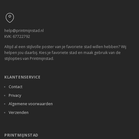
Footer
help@printmijnstad.nl
KVK: 67722792
Altijd al een stijlvolle poster van je favoriete stad willen hebben? Wij
helpen jou daarbij. Kies je favoriete stad en maak gebruik van de
stijlopties van Printmijnstad.
KLANTENSERVICE
Contact
Privacy
Algemene voorwaarden
Verzenden
PRINTMIJNSTAD