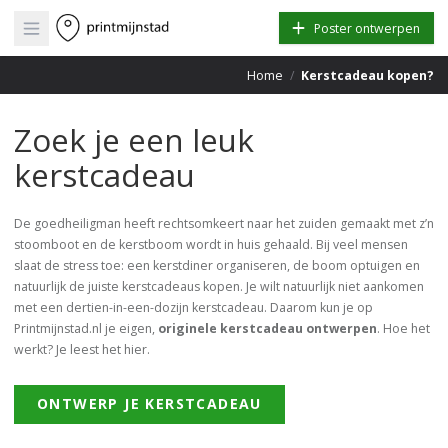
Open main menu
Poster ontwerpen
Home
/
Kerstcadeau kopen?
Zoek je een leuk
kerstcadeau
De goedheiligman heeft rechtsomkeert naar het zuiden gemaakt met z’n
stoomboot en de kerstboom wordt in huis gehaald. Bij veel mensen
slaat de stress toe: een kerstdiner organiseren, de boom optuigen en
natuurlijk de juiste kerstcadeaus kopen. Je wilt natuurlijk niet aankomen
met een dertien-in-een-dozijn kerstcadeau. Daarom kun je op
Printmijnstad.nl je eigen,
originele kerstcadeau ontwerpen
. Hoe het
werkt? Je leest het hier.
ONTWERP JE KERSTCADEAU