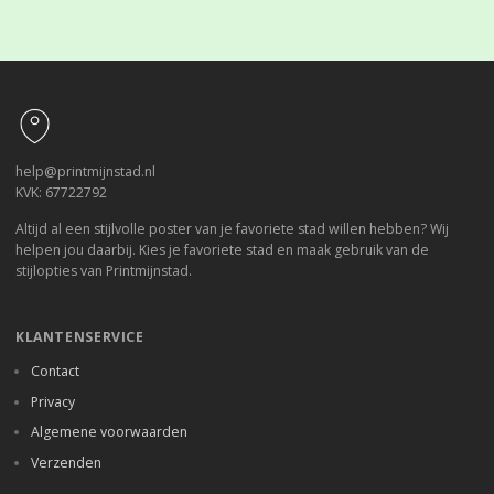
Footer
help@printmijnstad.nl
KVK: 67722792
Altijd al een stijlvolle poster van je favoriete stad willen hebben? Wij
helpen jou daarbij. Kies je favoriete stad en maak gebruik van de
stijlopties van Printmijnstad.
KLANTENSERVICE
Contact
Privacy
Algemene voorwaarden
Verzenden