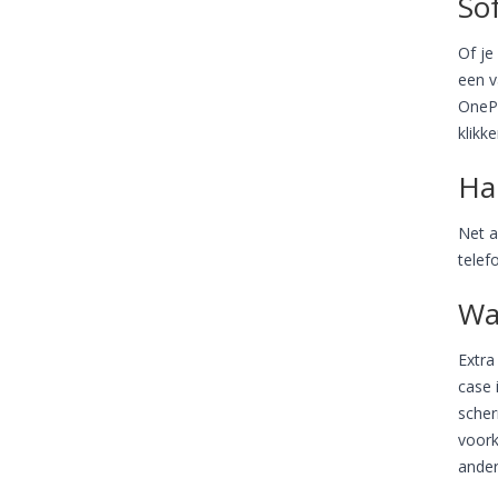
Sof
Of je
een v
OnePl
klikk
Ha
Net a
telef
Wa
Extra
case 
scher
voork
ander