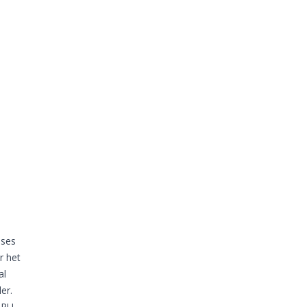
ases
r het
al
er.
TPU