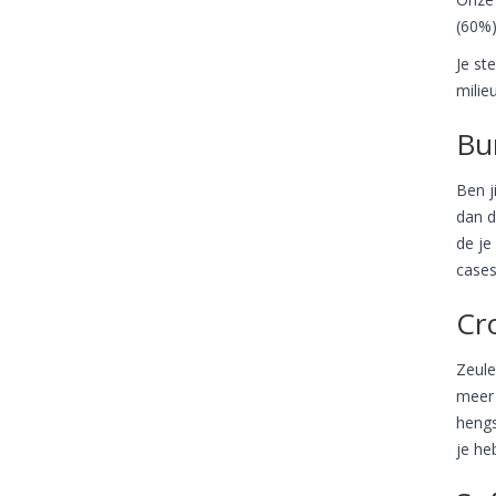
(60%)
Je st
milie
Bu
Ben j
dan d
de je
cases
Cr
Zeule
meer 
hengs
je heb