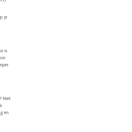
p je
e is
oor
umper
? Niet
a
ig en