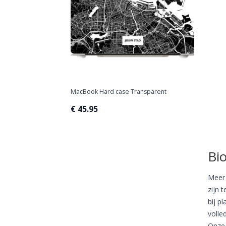
MacBook Hard case Transparent
€ 45.95
Bi
Meer 
zijn 
bij p
volle
Onze 