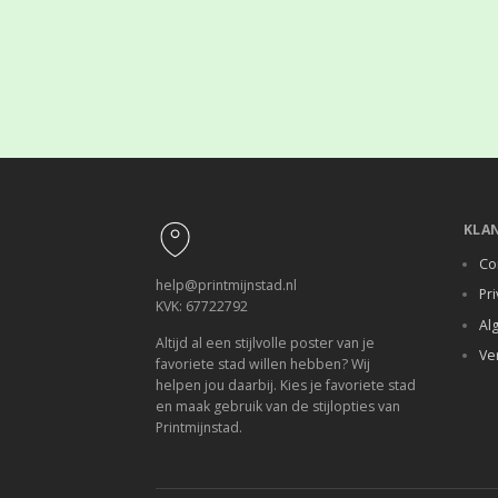
Footer
KLA
Co
help@printmijnstad.nl
Pri
KVK: 67722792
Al
Altijd al een stijlvolle poster van je
Ve
favoriete stad willen hebben? Wij
helpen jou daarbij. Kies je favoriete stad
en maak gebruik van de stijlopties van
Printmijnstad.