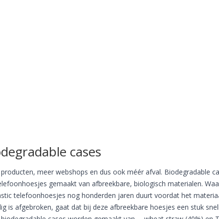
odegradable cases
producten, meer webshops en dus ook méér afval. Biodegradable c
telefoonhoesjes gemaakt van afbreekbare, biologisch materialen. Waa
lastic telefoonhoesjes nog honderden jaren duurt voordat het materia
dig is afgebroken, gaat dat bij deze afbreekbare hoesjes een stuk snell
biodegradable cases worden gemaakt van … wheat straw (40%) en 