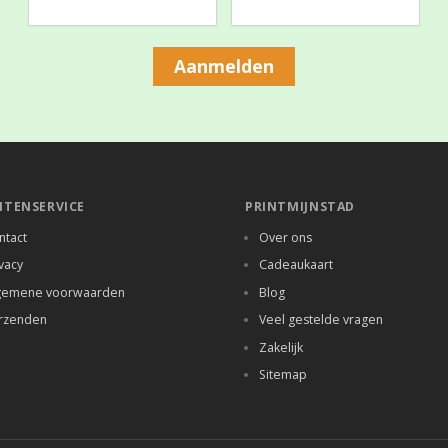
Aanmelden
NTENSERVICE
PRINTMIJNSTAD
ntact
Over ons
vacy
Cadeaukaart
gemene voorwaarden
Blog
rzenden
Veel gestelde vragen
Zakelijk
Sitemap