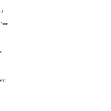
of
efoon
r
llet