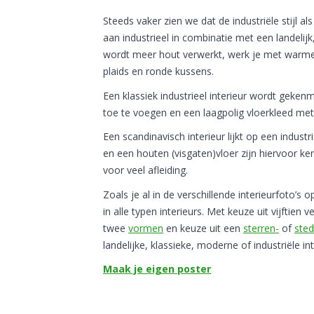
Steeds vaker zien we dat de industriële stijl 
aan industrieel in combinatie met een landelijk, 
wordt meer hout verwerkt, werk je met warme k
plaids en ronde kussens.
Een klassiek industrieel interieur wordt gekenm
toe te voegen en een laagpolig vloerkleed met v
Een scandinavisch interieur lijkt op een industr
en een houten (visgaten)vloer zijn hiervoor ken
voor veel afleiding.
Zoals je al in de verschillende interieurfoto’s 
in alle typen interieurs. Met keuze uit vijftien v
twee
vormen
en keuze uit een
sterren-
of
ste
landelijke, klassieke, moderne of industriële i
Maak je eigen poster