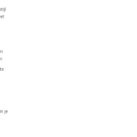
tijl
met
en
er.
te
n
n je