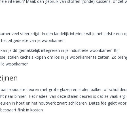
ële interieur? Maak dan gebruik van stoffen (ronde) kussens, of zet 
r veel sfeer krijgt. In een landelijk interieur wil je het liefste een 
in het zitgedeelte van je woonkamer.
an je dit gemakkelijk integreren in je industriële woonkamer. Bij
sse, stalen kachels kopen om los in je woonkamer te zetten. Zo bren
volle woonkamer.
zijnen
n aan robuuste deuren met grote glazen en stalen balken of schuifdeu
icht naar binnen. Het nadeel van deze stalen deuren is dat ze vaak erg
euren in hout en het houtwerk zwart schilderen. Datzelfde geldt voor
bespaart flink in kosten.