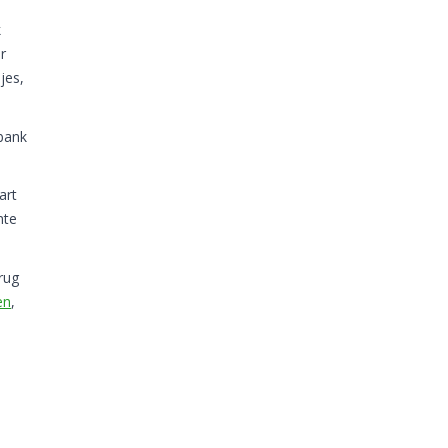
k
r
jes,
 bank
art
mte
rug
en
,