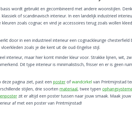
als basis wordt gebruikt en gecombineerd met andere woonstijlen. Den
klassiek of scandinavisch interieur. In een landelijk industrieel interieu
leuren zoals cognac en vind je accessoires terug zoals wollen kleed
erkt door in een industrieel interieur een cognackleurige chesterfield
loerkleden zoals je die kent uit de oud-Engelse stijl.
ieel interieur, maar hier komt minder kleur voor. Strakke lijnen, wit, zw
merkend. Dit type interieur is minimalistisch, frisser en er is geen rui
op deze pagina ziet, past een
poster
of
wandcirkel
van Printmijnstad te
erschillende stijlen, drie soorten
materiaal
, twee typen
ophangsystem
denposter
zit er altijd een poster tussen naar jouw smaak. Maak jouw
nterieur af met een poster van Printmijnstad!