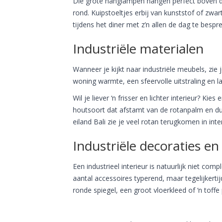
Die grote hanglampen hangen perfect boven de 
rond. Kuipstoeltjes erbij van kunststof of zwa
tijdens het diner met z’n allen de dag te bespr
Industriële materialen
Wanneer je kijkt naar industriële meubels, zie
woning warmte, een sfeervolle uitstraling en l
Wil je liever ‘n frisser en lichter interieur? Ki
houtsoort dat afstamt van de rotanpalm en du
eiland Bali zie je veel rotan terugkomen in inte
Industriële decoraties 
Een industrieel interieur is natuurlijk niet comp
aantal accessoires typerend, maar tegelijkerti
ronde spiegel, een groot vloerkleed of ‘n toff