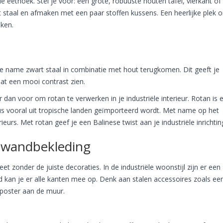
eethoek. Stel je voor: een grote, robuuste houten tafel, vierkant of
rt staal en afmaken met een paar stoffen kussens. Een heerlijke plek 
eken.
 je name zwart staal in combinatie met hout terugkomen. Dit geeft je
aat een mooi contrast zien.
es er dan voor om rotan te verwerken in je industriële interieur. Rotan is 
s vooral uit tropische landen geïmporteerd wordt. Met name op het
rieurs. Met rotan geef je een Balinese twist aan je industriële inrichtin
en wandbekleding
leet zonder de juiste decoraties. In de industriële woonstijl zijn er een
jd kan je er alle kanten mee op. Denk aan stalen accessoires zoals ee
e poster aan de muur.