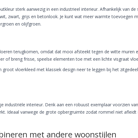
kleur sterk aanwezig in een industrieel interieur. Afhankelijk van de s
 wit, zwart, grijs en betonlook. Je kunt wat meer warmte toevoegen 
rgroen en olijfgroen.
en vloeren terugkomen, omdat dat mooi afsteekt tegen de witte muren 
oer of breng frisse, speelse elementen toe met een lichte visgraat vlo
groot vloerkleed met klassiek design neer te leggen bij het zitgedeel
je industriële interieur. Denk aan een robuust exemplaar voorzien va
rkt. Ideaal vanwege de grote opbergruimte zodat rommel niet afleidt i
mbineren met andere woonstijlen