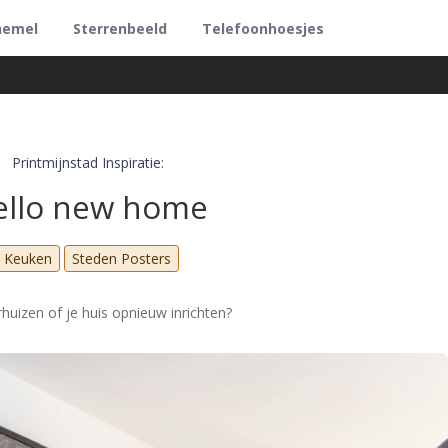
hemel
Sterrenbeeld
Telefoonhoesjes
Printmijnstad Inspiratie:
ello new home
Keuken
Steden Posters
rhuizen of je huis opnieuw inrichten?