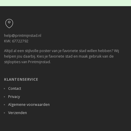
Footer
help@printmijnstad.nl
KVK: 67722792
Altijd al een stijlvolle poster van je favoriete stad willen hebben? Wij
helpen jou daarbij. Kies je favoriete stad en maak gebruik van de
stijlopties van Printmijnstad.
KLANTENSERVICE
Contact
Privacy
Algemene voorwaarden
Verzenden