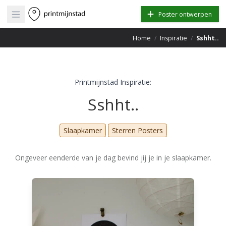
Open main menu
Poster ontwerpen
Home
/
Inspiratie
/
Sshht..
Printmijnstad Inspiratie:
Sshht..
Slaapkamer
Sterren Posters
Ongeveer eenderde van je dag bevind jij je in je slaapkamer.