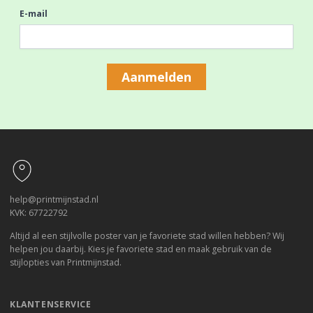
E-mail
Aanmelden
Footer
help@printmijnstad.nl
KVK: 67722792
Altijd al een stijlvolle poster van je favoriete stad willen hebben? Wij
helpen jou daarbij. Kies je favoriete stad en maak gebruik van de
stijlopties van Printmijnstad.
KLANTENSERVICE