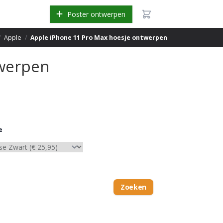
Poster ontwerpen
/
Apple
/
Apple iPhone 11 Pro Max hoesje ontwerpen
twerpen
e
Zoeken