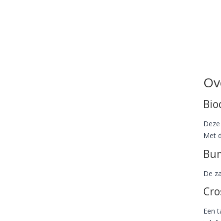
Ov
Bio
Deze 
Met d
Bum
De za
Cro
Een t