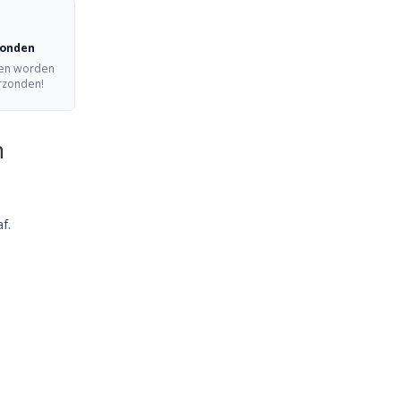
zonden
ten worden
erzonden!
n
f.