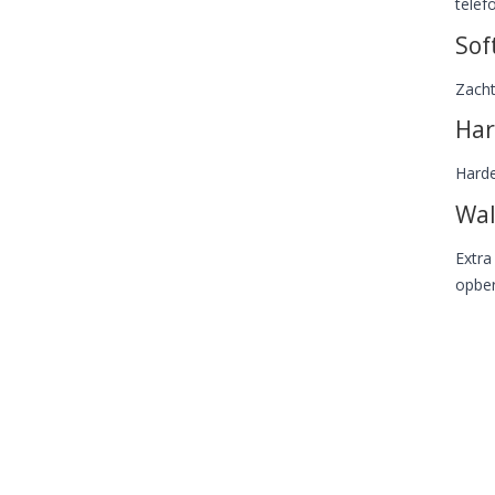
telef
Sof
Zacht
Har
Harde
Wal
Extra
opber