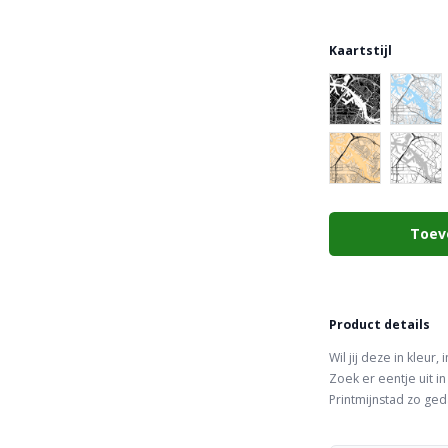
Kaartstijl
Choose a color
Toev
Product details
Wil jij deze in kleur,
Zoek er eentje uit in
Printmijnstad zo ged