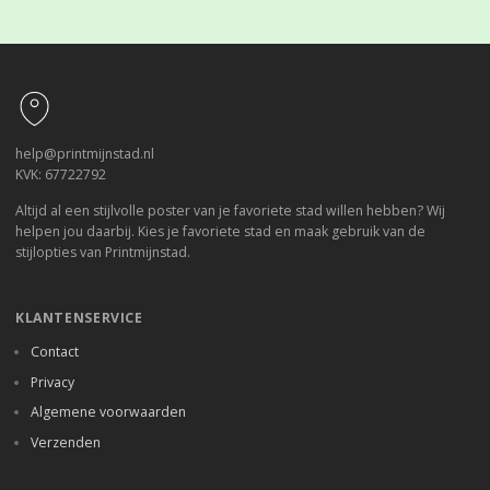
Footer
help@printmijnstad.nl
KVK: 67722792
Altijd al een stijlvolle poster van je favoriete stad willen hebben? Wij
helpen jou daarbij. Kies je favoriete stad en maak gebruik van de
stijlopties van Printmijnstad.
KLANTENSERVICE
Contact
Privacy
Algemene voorwaarden
Verzenden