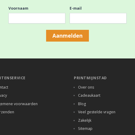
Voornaam
E-mail
Aanmelden
NTENSERVICE
PRINTMIJNSTAD
ntact
Over ons
vacy
Cadeaukaart
gemene voorwaarden
Blog
rzenden
Veel gestelde vragen
Zakelijk
Sitemap