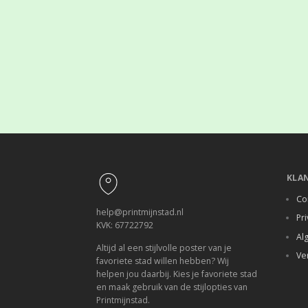
Footer
KLA
Co
help@printmijnstad.nl
Pri
KVK: 67722792
Al
Altijd al een stijlvolle poster van je
Ve
favoriete stad willen hebben? Wij
helpen jou daarbij. Kies je favoriete stad
en maak gebruik van de stijlopties van
Printmijnstad.