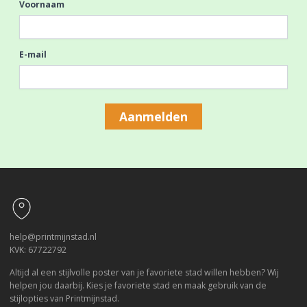
Voornaam
E-mail
Aanmelden
Footer
help@printmijnstad.nl
KVK: 67722792
Altijd al een stijlvolle poster van je favoriete stad willen hebben? Wij
helpen jou daarbij. Kies je favoriete stad en maak gebruik van de
stijlopties van Printmijnstad.