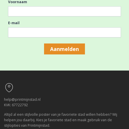
Voornaam
E-mail
Aanmelden
Footer
help@printmijnstad.nl
KVK: 67722792
Altijd al een stijlvolle poster van je favoriete stad willen hebben? Wij
helpen jou daarbij. Kies je favoriete stad en maak gebruik van de
stijlopties van Printmijnstad.