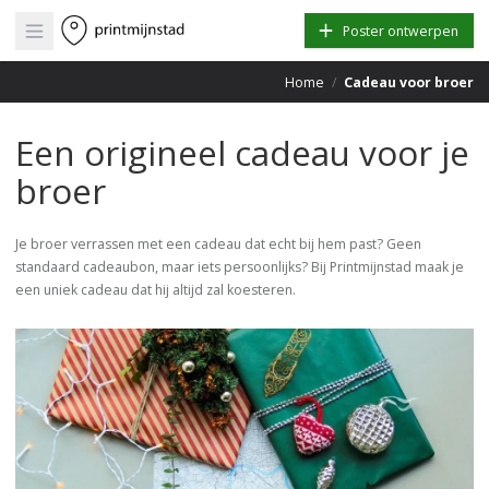
Open main menu
Poster ontwerpen
Home
/
Cadeau voor broer
Een origineel cadeau voor je
broer
Je broer verrassen met een cadeau dat echt bij hem past? Geen
standaard cadeaubon, maar iets persoonlijks? Bij Printmijnstad maak je
een uniek cadeau dat hij altijd zal koesteren.