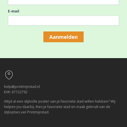
E-mail
Aanmelden
Footer
help@printmijnstad.nl
KVK: 67722792
Altijd al een stijlvolle poster van je favoriete stad willen hebben? Wij
helpen jou daarbij. Kies je favoriete stad en maak gebruik van de
stijlopties van Printmijnstad.