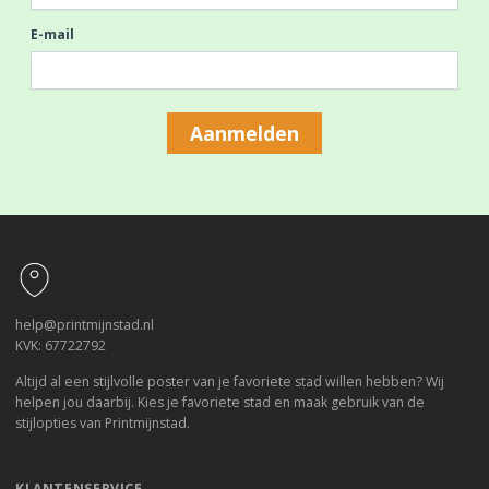
E-mail
Aanmelden
Footer
help@printmijnstad.nl
KVK: 67722792
Altijd al een stijlvolle poster van je favoriete stad willen hebben? Wij
helpen jou daarbij. Kies je favoriete stad en maak gebruik van de
stijlopties van Printmijnstad.
KLANTENSERVICE