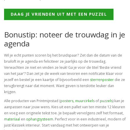
DAAG JE VRIENDEN UIT MET EEN PUZZEL
Bonustip: noteer de trouwdag in je
agenda
Wil je echt punten scoren bij het bruidspaar? Zet dan de datum van de
bruiloft in je agenda en feliciteer ze jaarlijks op de trouwdag.
Verwachten ze niet en vinden ze leuk! Ga je voor de titel ‘Beste vriend
van het jaar’? Dan zet je de week van tevoren een notificatie klaar voor
jezelf en bestel je een kaartje of bijvoorbeeld een
sterrenposter
die ze
terugbrengt naar dat moment. Want geven is tenslotte leuker dan
krijgen.
Alle producten van Printmijnstad (
posters
,
muurcirkels
of
puzzels
) kan je
aanpassen naar jouw wens. Kies uit een pallet van ten minste 12 kleuren
en voeg een originele tekst toe. Je bepaalt vervolgens zelf het formaat,
materiaal
en
ophangsysteem
. Perfect voor in een industrieel, modern of
juist klassiek interieur. Start vandaag met het ontwerpen van je