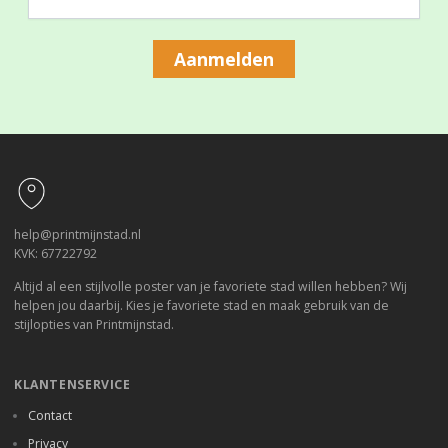
Aanmelden
Footer
help@printmijnstad.nl
KVK: 67722792
Altijd al een stijlvolle poster van je favoriete stad willen hebben? Wij
helpen jou daarbij. Kies je favoriete stad en maak gebruik van de
stijlopties van Printmijnstad.
KLANTENSERVICE
Contact
Privacy