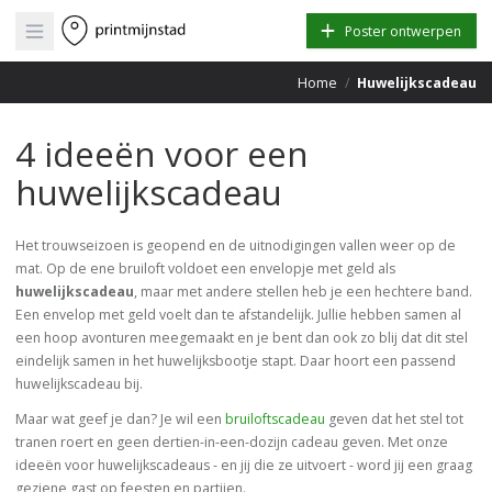
Open main menu
Poster ontwerpen
Home
/
Huwelijkscadeau
4 ideeën voor een
huwelijkscadeau
Het trouwseizoen is geopend en de uitnodigingen vallen weer op de
mat. Op de ene bruiloft voldoet een envelopje met geld als
huwelijkscadeau
, maar met andere stellen heb je een hechtere band.
Een envelop met geld voelt dan te afstandelijk. Jullie hebben samen al
een hoop avonturen meegemaakt en je bent dan ook zo blij dat dit stel
eindelijk samen in het huwelijksbootje stapt. Daar hoort een passend
huwelijkscadeau bij.
Maar wat geef je dan? Je wil een
bruiloftscadeau
geven dat het stel tot
tranen roert en geen dertien-in-een-dozijn cadeau geven. Met onze
ideeën voor huwelijkscadeaus - en jij die ze uitvoert - word jij een graag
geziene gast op feesten en partijen.