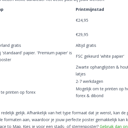
ap
Printmijnstad
€24,95
€29,95
land gratis
Altijd gratis
 'standaard' papier. 'Premium papier' is
FSC gekeurd 'white papier'
poster
Zwarte ophanglijsten & hou
latjes
n
2-7 werkdagen
Mogelijk om te printen op h
te printen op forex
forex & dibond
redelijk gelijk. Afhankelijk van het type formaat dat je wenst, kan de p
 formaten aan, waardoor je jouw perfecte poster gemakkelijk kan k
Place to Map. Kies je voor een stads- of sterrenposter?
Gebruik dan on