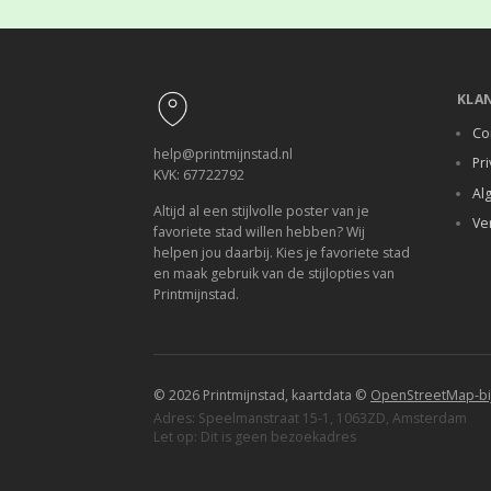
Footer
KLA
Co
help@printmijnstad.nl
Pri
KVK: 67722792
Al
Altijd al een stijlvolle poster van je
Ve
favoriete stad willen hebben? Wij
helpen jou daarbij. Kies je favoriete stad
en maak gebruik van de stijlopties van
Printmijnstad.
© 2026 Printmijnstad, kaartdata ©
OpenStreetMap-bi
Adres: Speelmanstraat 15-1, 1063ZD, Amsterdam
Let op: Dit is geen bezoekadres