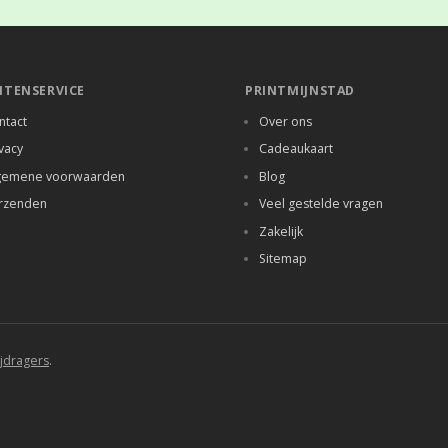
NTENSERVICE
PRINTMIJNSTAD
ntact
Over ons
vacy
Cadeaukaart
gemene voorwaarden
Blog
rzenden
Veel gestelde vragen
Zakelijk
Sitemap
jdragers
.