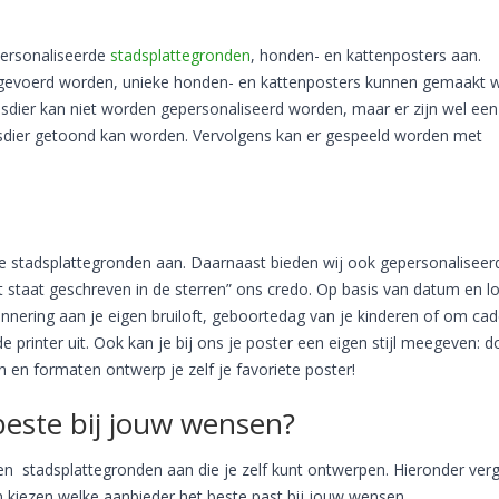
ersonaliseerde
stadsplattegronden
, honden- en kattenposters aan.
ngevoerd worden, unieke honden- en kattenposters kunnen gemaakt 
huisdier kan niet worden gepersonaliseerd worden, maar er zijn wel een
isdier getoond kan worden. Vervolgens kan er gespeeld worden met
de stadsplattegronden aan. Daarnaast bieden wij ook gepersonaliseer
et staat geschreven in de sterren” ons credo. Op basis van datum en lo
innering aan je eigen bruiloft, geboortedag van je kinderen of om ca
e printer uit. Ook kan je bij ons je poster een eigen stijl meegeven: d
 en formaten ontwerp je zelf je favoriete poster!
beste bij jouw wensen?
n stadsplattegronden aan die je zelf kunt ontwerpen. Hieronder verg
n kiezen welke aanbieder het beste past bij jouw wensen.