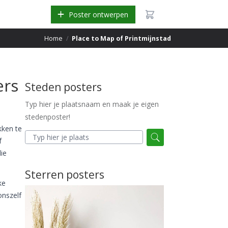
Poster ontwerpen
Home
/
Place to Map of Printmijnstad
ers
Steden posters
Typ hier je plaatsnaam en maak je eigen
stedenposter!
kken te
f
ie
Sterren posters
ke
onszelf
.