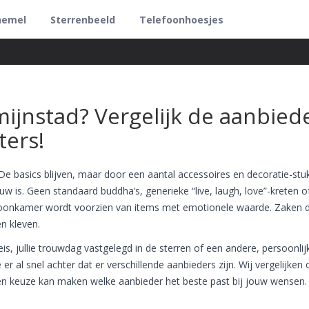
hemel
Sterrenbeeld
Telefoonhoesjes
mijnstad? Vergelijk de aanbied
ters!
 De basics blijven, maar door een aantal accessoires en decoratie-stu
w is. Geen standaard buddha’s, generieke “live, laugh, love”-kreten o
 woonkamer wordt voorzien van items met emotionele waarde. Zaken d
n kleven.
, jullie trouwdag vastgelegd in de sterren of een andere, persoonlij
r al snel achter dat er verschillende aanbieders zijn. Wij vergelijken 
en keuze kan maken welke aanbieder het beste past bij jouw wensen