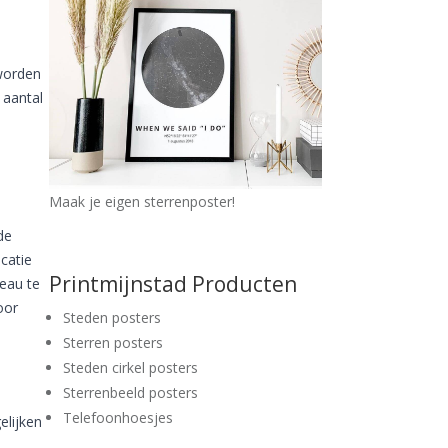
worden
 aantal
Maak je eigen sterrenposter!
de
catie
Printmijnstad Producten
deau te
oor
Steden posters
Sterren posters
Steden cirkel posters
Sterrenbeeld posters
Telefoonhoesjes
elijken