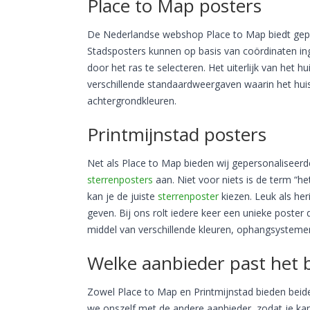
Place to Map posters
De Nederlandse webshop Place to Map biedt gep
Stadsposters kunnen op basis van coördinaten i
door het ras te selecteren. Het uiterlijk van het 
verschillende standaardweergaven waarin het hu
achtergrondkleuren.
Printmijnstad posters
Net als Place to Map bieden wij gepersonaliseer
sterrenposters
aan. Niet voor niets is de term “h
kan je de juiste
sterrenposter
kiezen. Leuk als her
geven. Bij ons rolt iedere keer een unieke poster d
middel van verschillende kleuren, ophangsystemen
Welke aanbieder past het 
Zowel Place to Map en Printmijnstad bieden beide
we onszelf met de andere aanbieder, zodat je ka