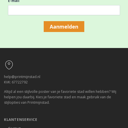
E-mail
Aanmelden
Footer
help@printmijnstad.nl
KVK: 67722792
Altijd al een stijlvolle poster van je favoriete stad willen hebben? Wij
helpen jou daarbij. Kies je favoriete stad en maak gebruik van de
stijlopties van Printmijnstad.
KLANTENSERVICE