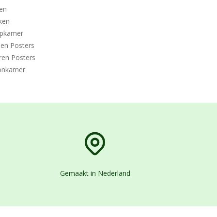
en
ken
apkamer
den Posters
ren Posters
nkamer
Gemaakt in Nederland