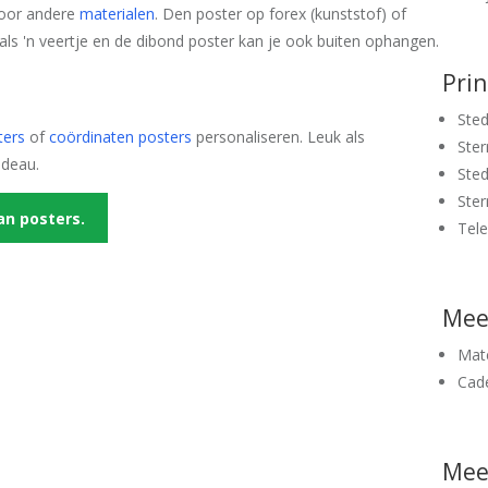
 voor andere
materialen
. Den poster op forex (kunststof) of
 als 'n veertje en de dibond poster kan je ook buiten ophangen.
Pri
Sted
ters
of
coördinaten posters
personaliseren. Leuk als
Ster
adeau.
Sted
Ster
an posters.
Tel
Mee
Mate
Cad
Meer