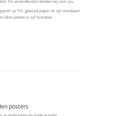
ter. De verzendkosten betalen wij voor jou.
eprint op FSC-gekeurd papier en zijn standaard
 'm laten printen in vijf formaten:
den posters
er je plaatsnaam en maak je eigen