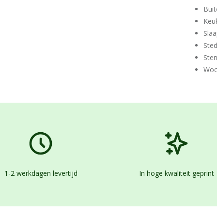
Buit
Keu
Sla
Ste
Ster
Woo
1-2 werkdagen levertijd
In hoge kwaliteit geprint