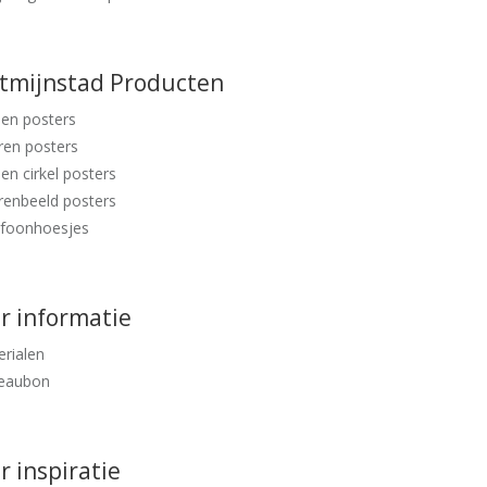
ntmijnstad Producten
en posters
ren posters
en cirkel posters
renbeeld posters
efoonhoesjes
r informatie
rialen
eaubon
 inspiratie