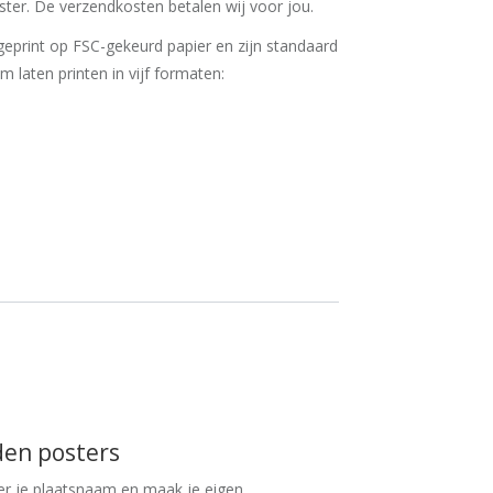
ter. De verzendkosten betalen wij voor jou.
eprint op FSC-gekeurd papier en zijn standaard
 'm laten printen in vijf formaten:
den posters
er je plaatsnaam en maak je eigen