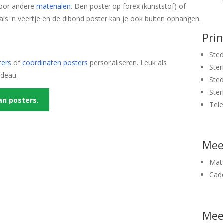
 voor andere
materialen
. Den poster op forex (kunststof) of
 als 'n veertje en de dibond poster kan je ook buiten ophangen.
Pri
Sted
ters
of
coördinaten posters
personaliseren. Leuk als
Ster
adeau.
Sted
Ster
an posters.
Tel
Mee
Mate
Cad
Meer