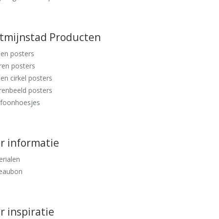
ntmijnstad Producten
en posters
ren posters
en cirkel posters
renbeeld posters
efoonhoesjes
r informatie
rialen
eaubon
 inspiratie