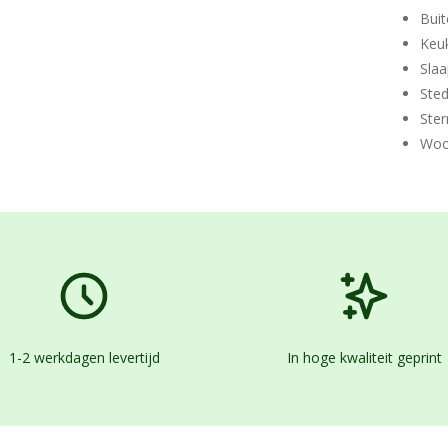
Buit
Keu
Sla
Ste
Ster
Woo
1-2 werkdagen levertijd
In hoge kwaliteit geprint