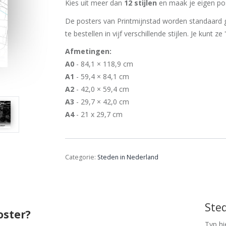
Kies uit meer dan
12 stijlen
en maak je eigen pos
De posters van Printmijnstad worden standaard g
te bestellen in vijf verschillende stijlen. Je kunt ze
Afmetingen:
A0
- 84,1 × 118,9 cm
A1
- 59,4 × 84,1 cm
A2
- 42,0 × 59,4 cm
A3
- 29,7 × 42,0 cm
A4
- 21 x 29,7 cm
Categorie:
Steden in Nederland
Ste
oster?
Typ hi