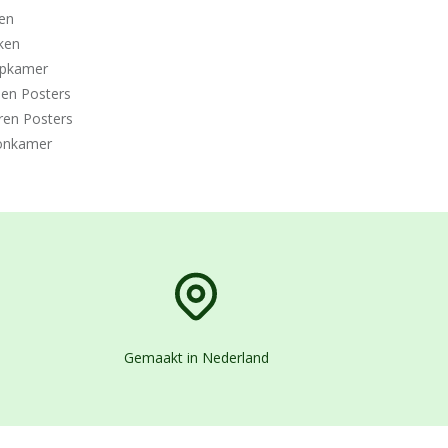
en
ken
apkamer
den Posters
ren Posters
nkamer
Gemaakt in Nederland