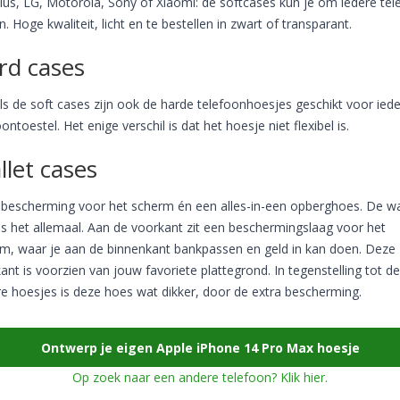
us, LG, Motorola, Sony of Xiaomi: de softcases kun je om iedere tel
en. Hoge kwaliteit, licht en te bestellen in zwart of transparant.
rd cases
ls de soft cases zijn ook de harde telefoonhoesjes geschikt voor iede
oontoestel. Het enige verschil is dat het hoesje niet flexibel is.
llet cases
 bescherming voor het scherm én een alles-in-een opberghoes. De wa
is het allemaal. Aan de voorkant zit een beschermingslaag voor het
m, waar je aan de binnenkant bankpassen en geld in kan doen. Deze
ant is voorzien van jouw favoriete plattegrond. In tegenstelling tot de
e hoesjes is deze hoes wat dikker, door de extra bescherming.
Ontwerp je eigen Apple iPhone 14 Pro Max hoesje
Op zoek naar een andere telefoon? Klik hier.