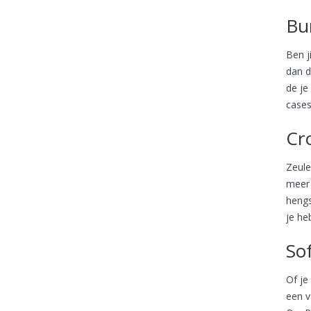
Bu
Ben j
dan d
de je
cases
Cr
Zeule
meer 
hengs
je heb
Sof
Of je
een v