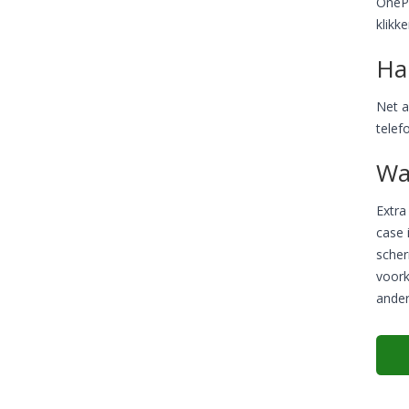
OnePl
klikk
Ha
Net a
telef
Wa
Extra
case 
scher
voork
ander