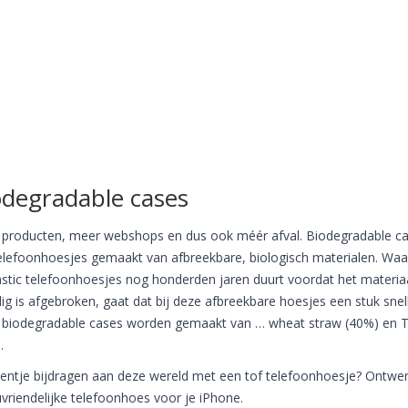
odegradable cases
producten, meer webshops en dus ook méér afval. Biodegradable c
telefoonhoesjes gemaakt van afbreekbare, biologisch materialen. Waa
lastic telefoonhoesjes nog honderden jaren duurt voordat het materia
dig is afgebroken, gaat dat bij deze afbreekbare hoesjes een stuk snell
biodegradable cases worden gemaakt van … wheat straw (40%) en 
.
eentje bijdragen aan deze wereld met een tof telefoonhoesje? Ontwer
uvriendelijke telefoonhoes voor je iPhone.