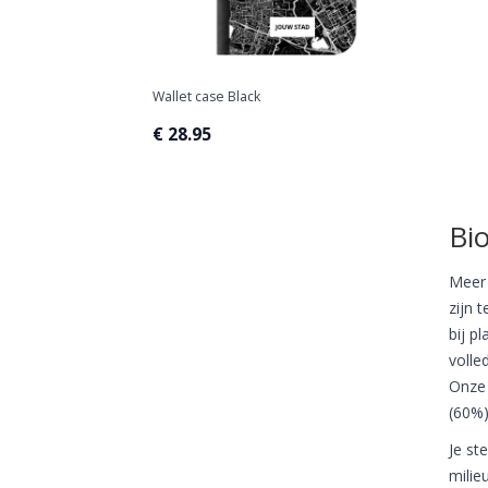
Wallet case Black
€ 28.95
Bi
Meer 
zijn 
bij p
volle
Onze 
(60%)
Je st
milie