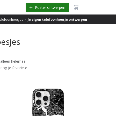
Poster ontwerpen
elefoonhoesjes
/
Je eigen telefoonhoesje ontwerpen
esjes
 alleen helemaal
nog je favoriete