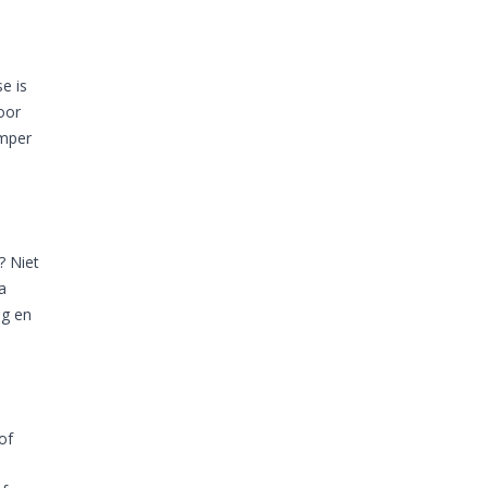
e is
oor
umper
? Niet
a
ig en
of