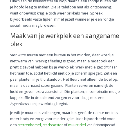
Lunch aan de keukentafel en loop daarna een rondje buiten om
je hoofd leeg te maken. Zie je telefoon niet als ‘ontspanning’,
want onbewust krijg je toch weer prikkels mee. Spreek
bijvoorbeeld vaste tijden af met jezelf wanneer je een rondje
social media mag browsen.
Maak van je werkplek een aangename
plek
Vier witte muren met een bureau in het midden, daar word je
niet warm van. Weinig afleiding is goed, maar je moet ook een
prettig gevoel hebben bij je werkplek. Werk met je gezicht naar
het raam toe, zodat het licht niet op je scherm spiegelt. Zet een
paar planten in je thuiskantoor. Het fleurt niet alleen de boel op,
maar is daarnaast supergezond. Planten zuiveren namelijk de
lucht en geven extra zuurstof af. Die planten, in combinatie met je
kopje koffie in de ochtend zorgen ervoor dat jij met een
hyperfocus
aan je werkdag begint.
Je wilt je muur niet vol hangen, maar het geeft de ruimte net iets
meer body en zorgt voor minder galm. Kies bijvoorbeeld voor
een
sterrenhemel
,
stadsposter
of
muurcirkel
van Printmijnstad