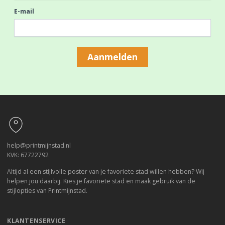
E-mail
Aanmelden
Footer
help@printmijnstad.nl
KVK: 67722792
Altijd al een stijlvolle poster van je favoriete stad willen hebben? Wij
helpen jou daarbij. Kies je favoriete stad en maak gebruik van de
stijlopties van Printmijnstad.
KLANTENSERVICE