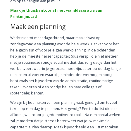
om op te hangen aan je muur.
Maak je thuiskantoor af met wanddecoratie van
Printmijnstad
Maak een planning
Wacht niet tot maandagochtend, maar maak alvast op
zondagavond een planning voor de hele week. Dat kan voor het
hele gezin zijn of voor je eigen werkplanning. In de ochtenden
heb je de meeste hersencapaciteit (dus verspil die niet meteen
met je routineuze rondje social media), dus zorg dat je dan het
werk uitvoert waarin je gefocust moet zijn. Later op de dag kan je
dan taken uitvoeren waarbij je minder denkvermogen nodig
hebt zoals het bijwerken van de administratie, routinematige
taken uitvoeren of een rondje bellen naar collega's of
(potentiële) klanten.
We zijn bij het maken van een planning vaak geneigd om teveel
taken op een dag te plannen. Het gevolg? Een to do-list die niet
af komt, waardoor je gedemotiveerd raakt. Na een aantal weken
zal je merken dat je steeds beter weet wat jouw maximale
capaciteit is. Plan daarop. Maak bijvoorbeeld een lijst met taken