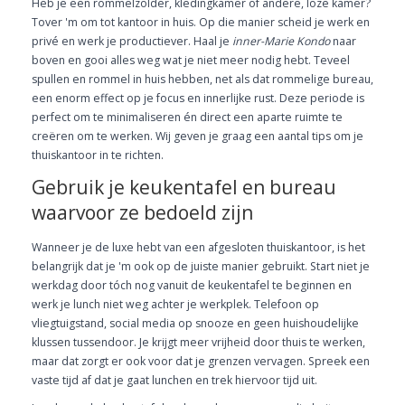
Heb je een rommelzolder, kledingkamer of andere, loze kamer?
Tover 'm om tot kantoor in huis. Op die manier scheid je werk en
privé en werk je productiever. Haal je
inner-Marie Kondo
naar
boven en gooi alles weg wat je niet meer nodig hebt. Teveel
spullen en rommel in huis hebben, net als dat rommelige bureau,
een enorm effect op je focus en innerlijke rust. Deze periode is
perfect om te minimaliseren én direct een aparte ruimte te
creëren om te werken. Wij geven je graag een aantal tips om je
thuiskantoor in te richten.
Gebruik je keukentafel en bureau
waarvoor ze bedoeld zijn
Wanneer je de luxe hebt van een afgesloten thuiskantoor, is het
belangrijk dat je 'm ook op de juiste manier gebruikt. Start niet je
werkdag door tóch nog vanuit de keukentafel te beginnen en
werk je lunch niet weg achter je werkplek. Telefoon op
vliegtuigstand, social media op snooze en geen huishoudelijke
klussen tussendoor. Je krijgt meer vrijheid door thuis te werken,
maar dat zorgt er ook voor dat je grenzen vervagen. Spreek een
vaste tijd af dat je gaat lunchen en trek hiervoor tijd uit.