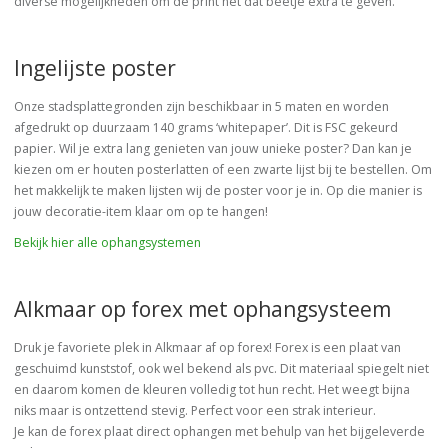
diverse mogelijkheden om de print net dat beetje extra te geven.
Ingelijste poster
Onze stadsplattegronden zijn beschikbaar in 5 maten en worden
afgedrukt op duurzaam 140 grams ‘whitepaper’. Dit is FSC gekeurd
papier. Wil je extra lang genieten van jouw unieke poster? Dan kan je
kiezen om er houten posterlatten of een zwarte lijst bij te bestellen. Om
het makkelijk te maken lijsten wij de poster voor je in. Op die manier is
jouw decoratie-item klaar om op te hangen!
Bekijk hier alle ophangsystemen
Alkmaar op forex met ophangsysteem
Druk je favoriete plek in Alkmaar af op forex! Forex is een plaat van
geschuimd kunststof, ook wel bekend als pvc. Dit materiaal spiegelt niet
en daarom komen de kleuren volledig tot hun recht. Het weegt bijna
niks maar is ontzettend stevig. Perfect voor een strak interieur.
Je kan de forex plaat direct ophangen met behulp van het bijgeleverde