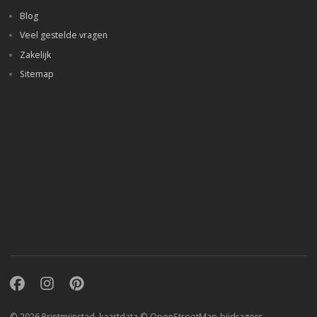
Blog
Veel gestelde vragen
Zakelijk
Sitemap
Facebook
Instagram
Pinterest
© 2026 Printmijnstad, kaartdata ©
OpenStreetMap-bijdragers
.