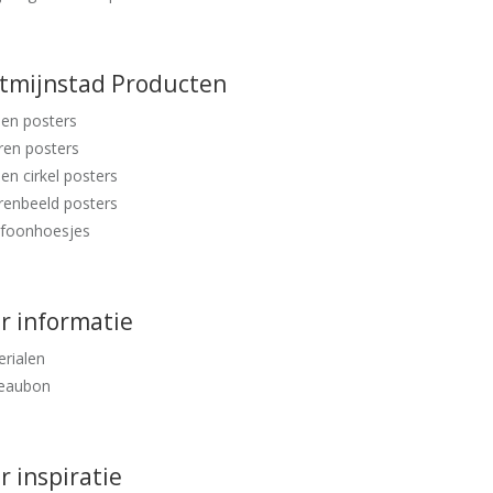
ntmijnstad Producten
en posters
ren posters
en cirkel posters
renbeeld posters
efoonhoesjes
r informatie
rialen
eaubon
 inspiratie