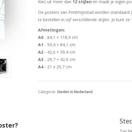
Kies uit meer dan
12 stijlen
en maak je eigen pos
De posters van Printmijnstad worden standaard g
te bestellen in vijf verschillende stijlen. Je kunt ze
Afmetingen:
A0
- 84,1 × 118,9 cm
A1
- 59,4 × 84,1 cm
A2
- 42,0 × 59,4 cm
A3
- 29,7 × 42,0 cm
A4
- 21 x 29,7 cm
Categorie:
Steden in Nederland
Ste
oster?
Typ hi