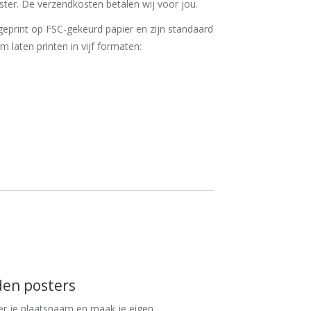
ter. De verzendkosten betalen wij voor jou.
eprint op FSC-gekeurd papier en zijn standaard
 'm laten printen in vijf formaten:
den posters
er je plaatsnaam en maak je eigen