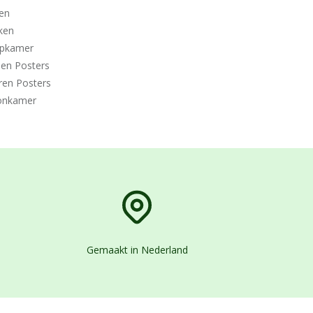
en
ken
apkamer
den Posters
ren Posters
nkamer
Gemaakt in Nederland