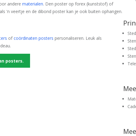
 voor andere
materialen
. Den poster op forex (kunststof) of
 als 'n veertje en de dibond poster kan je ook buiten ophangen.
Pri
Sted
ters
of
coördinaten posters
personaliseren. Leuk als
Ster
adeau.
Sted
Ster
an posters.
Tel
Mee
Mate
Cad
Meer