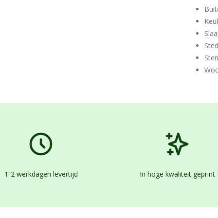
Buit
Keu
Sla
Ste
Ster
Woo
1-2 werkdagen levertijd
In hoge kwaliteit geprint