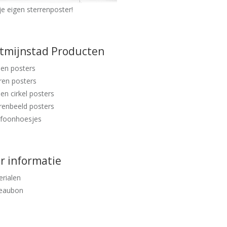
e eigen sterrenposter!
ntmijnstad Producten
en posters
ren posters
en cirkel posters
renbeeld posters
efoonhoesjes
r informatie
rialen
eaubon