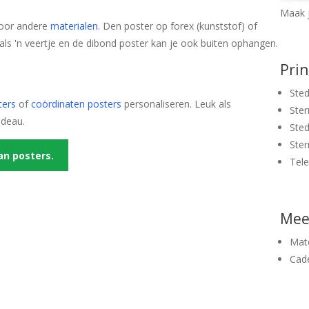
Maak j
 voor andere
materialen
. Den poster op forex (kunststof) of
 als 'n veertje en de dibond poster kan je ook buiten ophangen.
Pri
Sted
ters
of
coördinaten posters
personaliseren. Leuk als
Ster
adeau.
Sted
Ster
an posters.
Tel
Mee
Mate
Cad