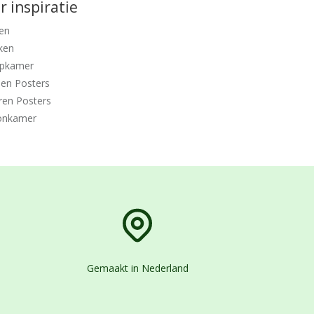
 inspiratie
en
ken
apkamer
den Posters
ren Posters
nkamer
Gemaakt in Nederland