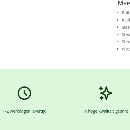
Meer
Buit
Keu
Sla
Ste
Ster
Woo
1-2 werkdagen levertijd
In hoge kwaliteit geprint