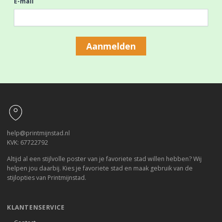
E-mail
Aanmelden
Footer
help@printmijnstad.nl
KVK: 67722792
Altijd al een stijlvolle poster van je favoriete stad willen hebben? Wij
helpen jou daarbij. Kies je favoriete stad en maak gebruik van de
stijlopties van Printmijnstad.
KLANTENSERVICE