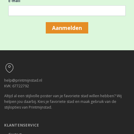
E-mail
Aanmelden
Footer
help@printmijnstad.nl
KVK: 67722792
Altijd al een stijlvolle poster van je favoriete stad willen hebben? Wij
helpen jou daarbij. Kies je favoriete stad en maak gebruik van de
stijlopties van Printmijnstad.
KLANTENSERVICE