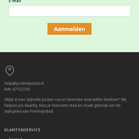
E-mail
Aanmelden
Footer
help@printmijnstad.nl
KVK: 67722792
Altijd al een stijlvolle poster van je favoriete stad willen hebben? Wij
helpen jou daarbij. Kies je favoriete stad en maak gebruik van de
stijlopties van Printmijnstad.
KLANTENSERVICE