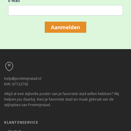
E-mail
Aanmelden
Footer
help@printmijnstad.nl
KVK: 67722792
Altijd al een stijlvolle poster van je favoriete stad willen hebben? Wij
helpen jou daarbij. Kies je favoriete stad en maak gebruik van de
stijlopties van Printmijnstad.
KLANTENSERVICE