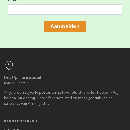
Aanmelden
Footer
help@printmijnstad.nl
KVK: 67722792
Altijd al een stijlvolle poster van je favoriete stad willen hebben? Wij
helpen jou daarbij. Kies je favoriete stad en maak gebruik van de
stijlopties van Printmijnstad.
KLANTENSERVICE
Contact