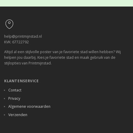
Footer
help@printmijnstad.nl
KVK: 67722792
Altijd al een stijlvolle poster van je favoriete stad willen hebben? Wij
helpen jou daarbij. Kies je favoriete stad en maak gebruik van de
stijlopties van Printmijnstad.
KLANTENSERVICE
Contact
Privacy
Algemene voorwaarden
Verzenden