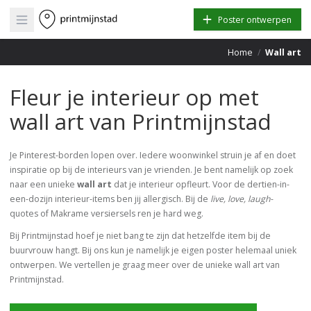
Open main menu
Poster ontwerpen
Home
/
Wall art
Fleur je interieur op met
wall art van Printmijnstad
Je Pinterest-borden lopen over. Iedere woonwinkel struin je af en doet
inspiratie op bij de interieurs van je vrienden. Je bent namelijk op zoek
naar een unieke
wall art
dat je interieur opfleurt. Voor de dertien-in-
een-dozijn interieur-items ben jij allergisch. Bij de
live, love, laugh
-
quotes
of Makrame versiersels ren je hard weg.
Bij Printmijnstad hoef je niet bang te zijn dat hetzelfde item bij de
buurvrouw hangt. Bij ons kun je namelijk je eigen poster helemaal uniek
ontwerpen. We vertellen je graag meer over de unieke wall art van
Printmijnstad.