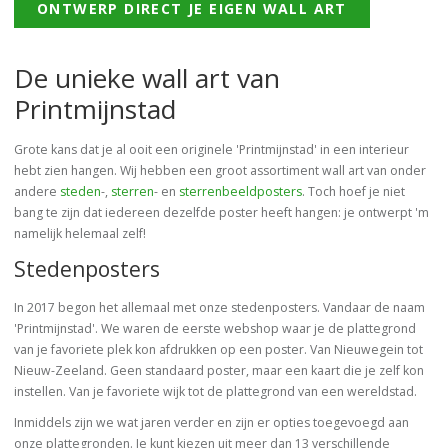
ONTWERP DIRECT JE EIGEN WALL ART
De unieke wall art van
Printmijnstad
Grote kans dat je al ooit een originele 'Printmijnstad' in een interieur
hebt zien hangen. Wij hebben een groot assortiment wall art van onder
andere
steden
-,
sterren
- en
sterrenbeeldposters
. Toch hoef je niet
bang te zijn dat iedereen dezelfde poster heeft hangen: je ontwerpt 'm
namelijk helemaal zelf!
Stedenposters
In 2017 begon het allemaal met onze stedenposters. Vandaar de naam
'Printmijnstad'. We waren de eerste webshop waar je de plattegrond
van je favoriete plek kon afdrukken op een poster. Van Nieuwegein tot
Nieuw-Zeeland. Geen standaard poster, maar een kaart die je zelf kon
instellen. Van je favoriete wijk tot de plattegrond van een wereldstad.
Inmiddels zijn we wat jaren verder en zijn er opties toegevoegd aan
onze plattegronden. Je kunt kiezen uit meer dan 13 verschillende