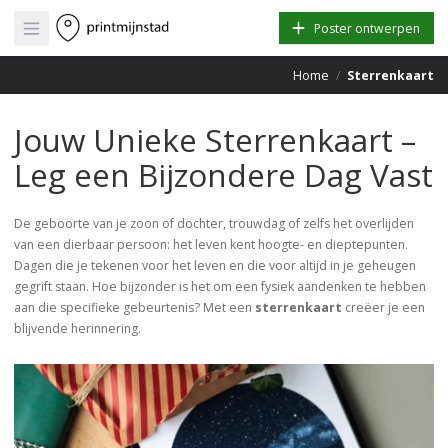
Open main menu
Poster ontwerpen
Home
/
Sterrenkaart
Jouw Unieke Sterrenkaart –
Leg een Bijzondere Dag Vast
De geboorte van je zoon of dochter, trouwdag of zelfs het overlijden
van een dierbaar persoon: het leven kent hoogte- en dieptepunten.
Dagen die je tekenen voor het leven en die voor altijd in je geheugen
gegrift staan. Hoe bijzonder is het om een fysiek aandenken te hebben
aan die specifieke gebeurtenis? Met een
sterrenkaart
creëer je een
blijvende herinnering.