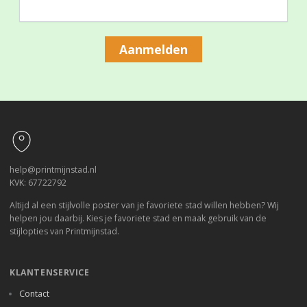
Aanmelden
Footer
help@printmijnstad.nl
KVK: 67722792
Altijd al een stijlvolle poster van je favoriete stad willen hebben? Wij
helpen jou daarbij. Kies je favoriete stad en maak gebruik van de
stijlopties van Printmijnstad.
KLANTENSERVICE
Contact