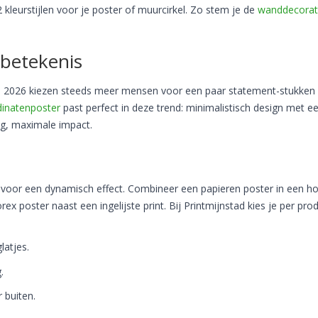
12 kleurstijlen voor je poster of muurcirkel. Zo stem je de
wanddecorat
 betekenis
n 2026 kiezen steeds meer mensen voor een paar statement-stukken
dinatenposter
past perfect in deze trend: minimalistisch design met e
ng, maximale impact.
len voor een dynamisch effect. Combineer een papieren poster in een h
ex poster naast een ingelijste print. Bij Printmijnstad kies je per pro
latjes.
.
 buiten.