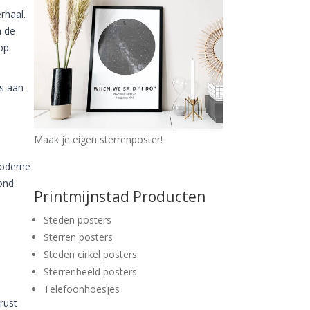
rhaal.
n de
op
ts aan
Maak je eigen sterrenposter!
moderne
bond
Printmijnstad Producten
Steden posters
Sterren posters
Steden cirkel posters
Sterrenbeeld posters
Telefoonhoesjes
rust