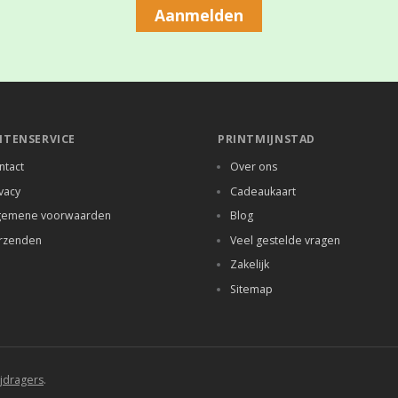
Aanmelden
NTENSERVICE
PRINTMIJNSTAD
ntact
Over ons
vacy
Cadeaukaart
gemene voorwaarden
Blog
rzenden
Veel gestelde vragen
Zakelijk
Sitemap
jdragers
.