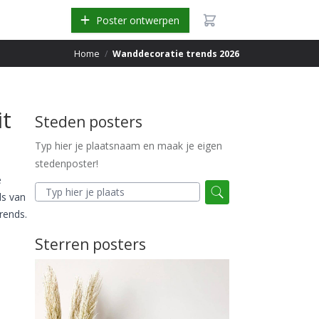
Poster ontwerpen
Home
/
Wanddecoratie trends 2026
it
Steden posters
Typ hier je plaatsnaam en maak je eigen
stedenposter!
e
ds van
rends.
Sterren posters