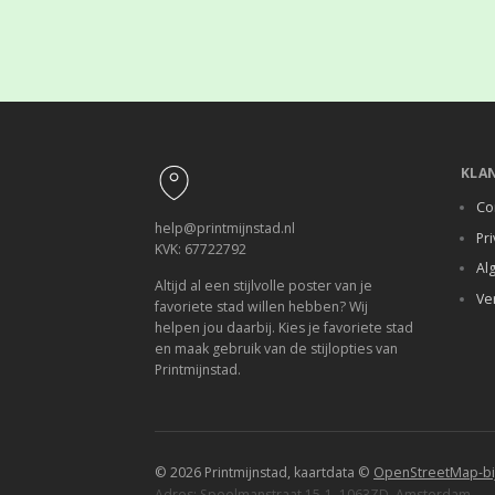
Footer
KLA
Co
help@printmijnstad.nl
Pri
KVK: 67722792
Al
Altijd al een stijlvolle poster van je
Ve
favoriete stad willen hebben? Wij
helpen jou daarbij. Kies je favoriete stad
en maak gebruik van de stijlopties van
Printmijnstad.
© 2026 Printmijnstad, kaartdata ©
OpenStreetMap-bi
Adres: Speelmanstraat 15-1, 1063ZD, Amsterdam