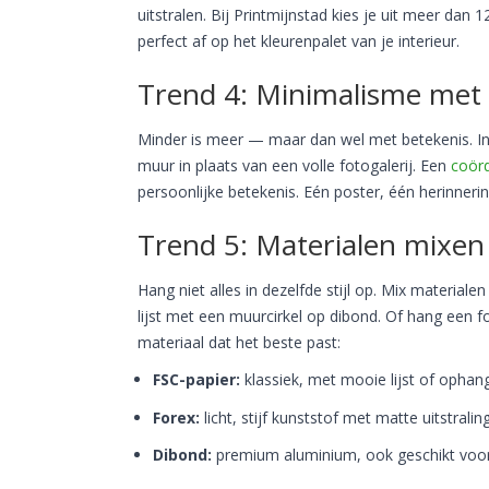
uitstralen. Bij Printmijnstad kies je uit meer dan 
perfect af op het kleurenpalet van je interieur.
Trend 4: Minimalisme met
Minder is meer — maar dan wel met betekenis. I
muur in plaats van een volle fotogalerij. Een
coör
persoonlijke betekenis. Eén poster, één herinneri
Trend 5: Materialen mixen
Hang niet alles in dezelfde stijl op. Mix materia
lijst met een muurcirkel op dibond. Of hang een for
materiaal dat het beste past:
FSC-papier:
klassiek, met mooie lijst of ophang
Forex:
licht, stijf kunststof met matte uitstraling
Dibond:
premium aluminium, ook geschikt voor