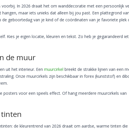
 voorbij. In 2026 draait het om wanddecoratie met een persoonlijk ve
hangen, maar iets unieks dat alleen bij jou past. Een plattegrond va
 de geboortedag van je kind of de coördinaten van je favoriete plek 
elf. Kies je eigen locatie, kleuren en tekst. Zo heb je gegarandeerd ie
an de muur
n uit het interieur. Een
muurcirkel
breekt de strakke lijnen van een 
raling. Onze muurcirkels zijn beschikbaar in forex (kunststof) en di
eem.
 posters voor een speels effect. Of hang meerdere muurcirkels van
tinten
ntinten: de kleurentrend van 2026 draait om aardse, warme tinten die 